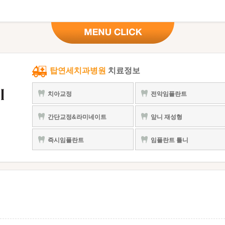
탑연세치과병원
치료정보
치아교정
전악임플란트
간단교정&라미네이트
앞니 재성형
즉시임플란트
임플란트 틀니